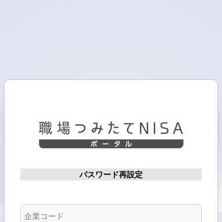
パスワード再設定
企
業