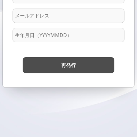
コ
ー
メ
ド
ー
ル
ア
生
ド
年
レ
月
ス
日
再発行